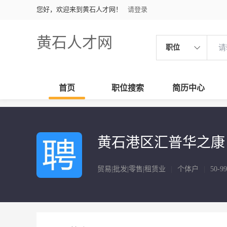
您好，欢迎来到黄石人才网！
请登录
黄石人才网
职位
首页
职位搜索
简历中心
黄石港区汇普华之康
贸易|批发|零售|租赁业
|
个体户
|
50-9