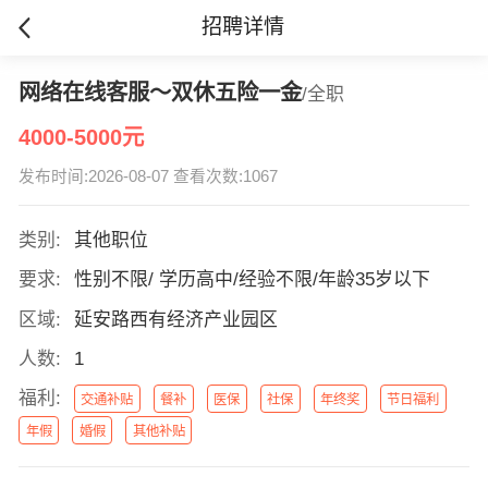
招聘详情
网络在线客服～双休五险一金
/全职
4000-5000元
发布时间:2026-08-07 查看次数:1067
类别:
其他职位
要求:
性别不限/ 学历高中/经验不限/年龄35岁以下
区域:
延安路西有经济产业园区
人数:
1
福利:
交通补贴
餐补
医保
社保
年终奖
节日福利
年假
婚假
其他补贴